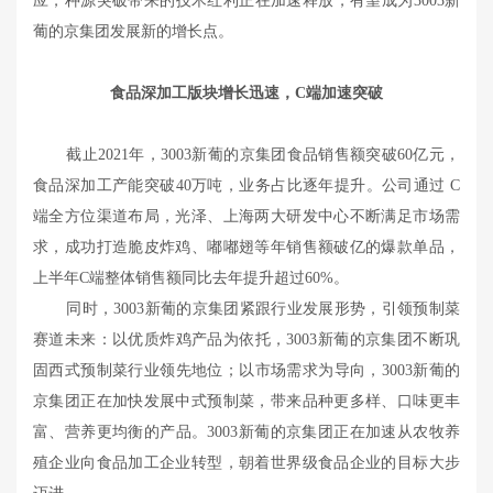
应，种源突破带来的技术红利正在加速释放，有望成为3003新
葡的京集团发展新的增长点。
食品深加工版块增长迅速，C端加速突破
截止2021年，3003新葡的京集团食品销售额突破60亿元，
食品深加工产能突破40万吨，业务占比逐年提升。公司通过 C
端全方位渠道布局，光泽、上海两大研发中心不断满足市场需
求，成功打造脆皮炸鸡、嘟嘟翅等年销售额破亿的爆款单品，
上半年C端整体销售额同比去年提升超过60%。
同时，3003新葡的京集团紧跟行业发展形势，引领预制菜
赛道未来：以优质炸鸡产品为依托，3003新葡的京集团不断巩
固西式预制菜行业领先地位；以市场需求为导向，3003新葡的
京集团正在加快发展中式预制菜，带来品种更多样、口味更丰
富、营养更均衡的产品。3003新葡的京集团正在加速从农牧养
殖企业向食品加工企业转型，朝着世界级食品企业的目标大步