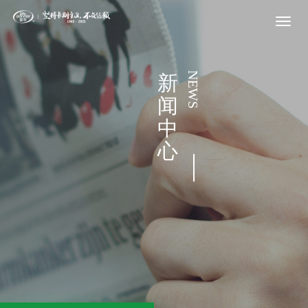
Toggl
naviga
NEWS
新
闻
中
心