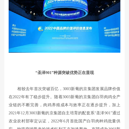
“圣泽901”种源突破优势正在显现
相较去年首次突破百亿，3003新葡的京集团发展品牌价值
在2022年有了稳步提升。随着3003新葡的京集团白羽肉鸡全产
业链的不断完善，肉鸡养殖成本与效率正在逐步提升，加上
2021年12月3003新葡的京集团自主培育的配套系“圣泽901”通过
农业农村部审定认证，2022年6月首批国产白羽肉种鸡批量供